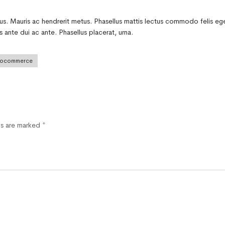
etus. Mauris ac hendrerit metus. Phasellus mattis lectus commodo felis ege
 ante dui ac ante. Phasellus placerat, urna.
ocommerce
ds are marked
*