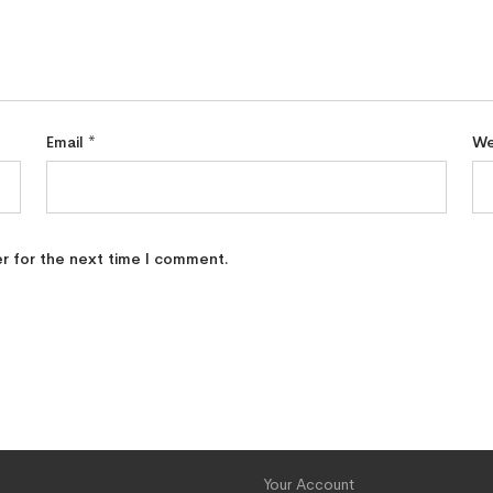
Email
*
We
r for the next time I comment.
Your Account