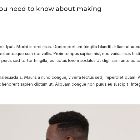
 you need to know about making
lutpat. Morbi in orci risus. Donec pretium fringilla blandit. Etiam ut a
llentesque sem convallis. Proin tempus sapien nisl, nec varius risus tristique
 purus sed tortor fringilla, eu luctus lorem sodales.Ut dignissim ante ac a
e malesuada a. Mauris a nunc congue, viverra lectus sed, imperdiet quam. 
endrerit sapien dictum ut. Aliquam congue non purus eu suscipit. Intege