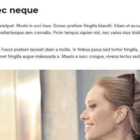
ec neque
lutpat. Morbi in orci risus. Donec pretium fringilla blandit. Etiam ut a
ellentesque sem convallis. Proin tempus sapien nisl, nec varius risus trist
ulla. Fusce pretium laoreet diam a mollis. In finibus purus sed tortor fringi
 amet fringilla augue malesuada a. Mauris a nunc congue, viverra lectus se