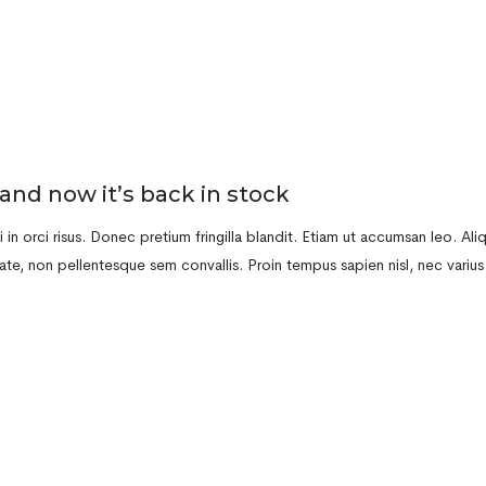
and now it’s back in stock
in orci risus. Donec pretium fringilla blandit. Etiam ut accumsan leo. Al
te, non pellentesque sem convallis. Proin tempus sapien nisl, nec varius r