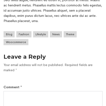
Sed tellus augue, hendrerit eu rutrum in, porttitor at metus. Mauris
ac hendrerit metus. Phasellus mattis lectus commodo felis egestas,
id accumsan justo ultrices. Phasellus aliquet, sem a placerat
dapibus, enim purus dictum lacus, nec ultrices ante dui ac ante.
Phasellus placerat, urna.
Blog
Fashion
Lifestyle
News
Theme
Woocommerce
Leave a Reply
Your email address will not be published.
Required fields are
marked
*
Comment
*